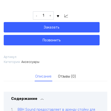
Количество
товара
Стойка
Заказать
для
клавишных
Soundking
Позвонить
SF510
Артикул:
Категория:
Аксессуары
Описание
Отзывы (0)
Содержание
BBH Sound предоставляет в аренду стойку для